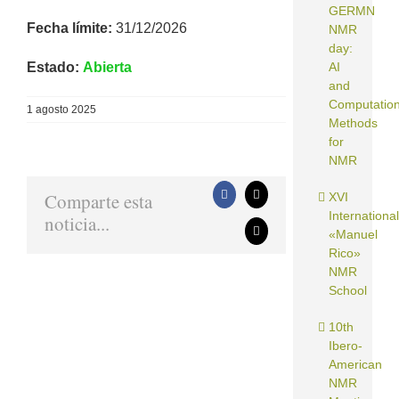
GERMN
Fecha límite:
31/12/2026
NMR
day:
Estado:
Abierta
AI
and
Computation
1 agosto 2025
Methods
for
NMR
Comparte esta
XVI
Facebook
X
International
noticia...
«Manuel
Correo
electrónico
Rico»
NMR
School
10th
Ibero-
American
NMR