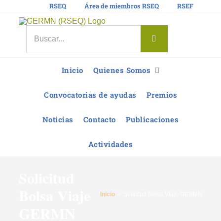
Saltar
RSEQ
Área de miembros RSEQ
RSEF
al
contenido
Buscar:
Inicio
Quienes Somos
Convocatorias de ayudas
Premios
Noticias
Contacto
Publicaciones
Actividades
Solicitud
Bolsa Viaje
Inicio
Solicitud Bolsa Viaje GERMN
GERMN